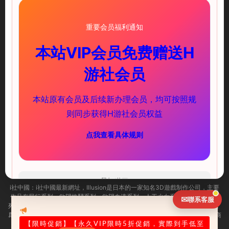
重要会员福利通知
本站VIP会员免费赠送H
illusion中國-I社中國官方網站
游社会员
快速鏈接
服務支持
本站原有会员及后续新办理会员，均可按照规
PC遊戲
新手必讀
则同步获得H游社会员权益
安卓遊戲
下載教程
点我查看具体规则
聯系我們
ACG頻道
（實時推送更新）
海閣社區TG群
(歡迎加入)
我知道了
i社中國：
i社中國最新網址，
Illusion是日本的一家知名3D遊戲制作公司，主要
作品有尾行系列、欲望格鬥系列、欲望血液系列、人工少女系列及性感沙灘系
✉
聯系客服
列等。i社作爲PC界最出名的成人遊戲制作商，很多玩家可能已經耳熟能詳了，
爲了幫助大家更加迅速的找到自己需求的遊戲，illusion中國官方 illusion遊戲商
城今天正式上線了，一起來看看吧！
【限時促銷
】【永久VIP限時5折促銷，實際到手低至