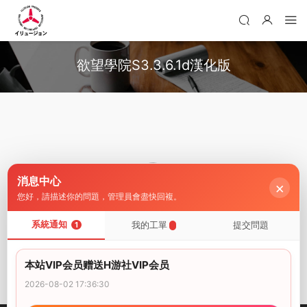
欲望學院S3.3.6.1d漢化版
消息中心
×
您好，請描述你的問題，管理員會盡快回複。
系統通知
我的工單
提交問題
1
暫無内容
本站VIP会员赠送H游社VIP会员
2026-08-02 17:36:30